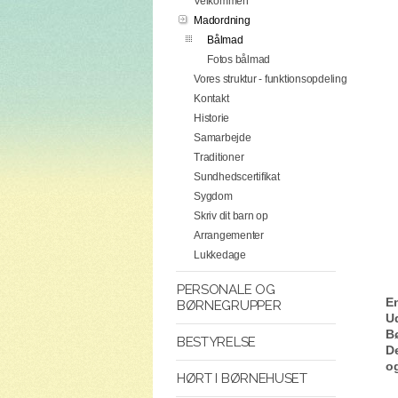
Velkommen
Madordning
Bålmad
Fotos bålmad
Vores struktur - funktionsopdeling
Kontakt
Historie
Samarbejde
Traditioner
Sundhedscertifikat
Sygdom
Skriv dit barn op
Arrangementer
Lukkedage
PERSONALE OG
E
BØRNEGRUPPER
U
Bø
BESTYRELSE
De
og
HØRT I BØRNEHUSET