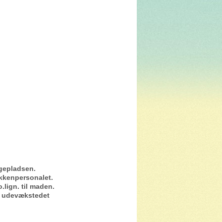
egepladsen.
kkenpersonalet.
.lign. til maden.
ver udevækstedet